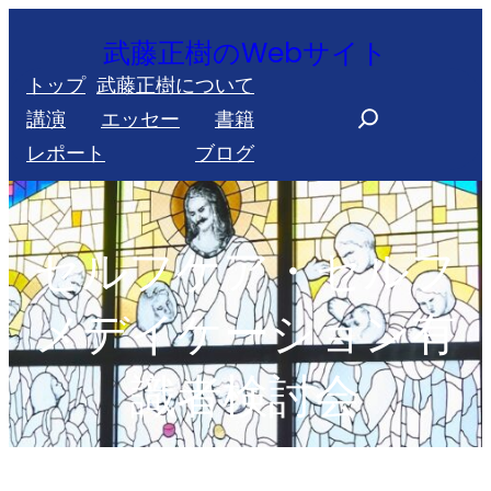
内
武藤正樹のWebサイト
容
トップ
武藤正樹について
を
S
講演
エッセー
書籍
ス
e
レポート
ブログ
キ
a
ッ
r
プ
c
セルフケア・セルフ
h
メデイケーション有
識者検討会