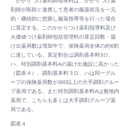
かかりつけ薬剤師指導料は、かかりつけ薬
剤師が医師と連携して患者の服薬状況を一元
的・継続的に把握し服薬指導等を行った場合
に算定する。このかかりつけ薬剤指導料及び
火価値つけ薬剤師包括管理料の算定回数・届
け出薬局数は増加中で、保険薬局全体の約6割
に達している。算定割合は調剤基本料3ロ、
ハ、特別調剤基本料Aの届け出施設に高かった
（図表４）。調剤基本料３ロ、ハは同一グル
ープの保険薬局数が300以上の大手調剤グルー
プ薬局である。また特別調剤基本料Aは敷地内
薬局で、こちらも多くは大手調剤グループ薬
局である。
図表４