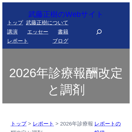
内
武藤正樹のWebサイト
容
トップ
武藤正樹について
を
S
講演
エッセー
書籍
ス
e
レポート
ブログ
キ
a
ッ
r
プ
c
2026年診療報酬改定
h
と調剤
トップ
>
レポート
>
2026年診療報
レポートの