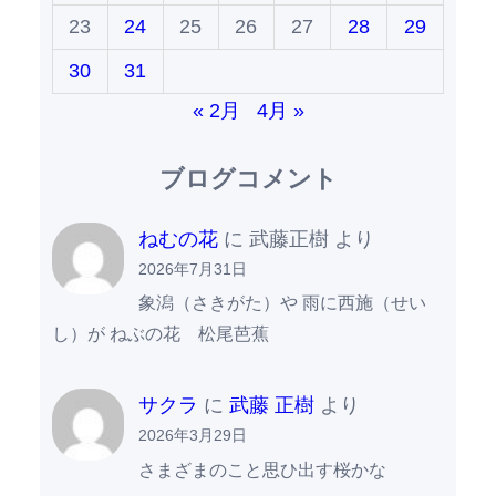
23
24
25
26
27
28
29
30
31
« 2月
4月 »
ブログコメント
ねむの花
に
武藤正樹
より
2026年7月31日
象潟（さきがた）や 雨に西施（せい
し）が ねぶの花 松尾芭蕉
サクラ
に
武藤 正樹
より
2026年3月29日
さまざまのこと思ひ出す桜かな