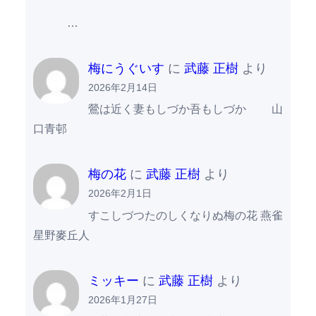
…
梅にうぐいす
に
武藤 正樹
より
2026年2月14日
鶯は近く妻もしづか吾もしづか 山
口青邨
梅の花
に
武藤 正樹
より
2026年2月1日
すこしづつたのしくなりぬ梅の花 燕雀
星野麥丘人
ミッキー
に
武藤 正樹
より
2026年1月27日