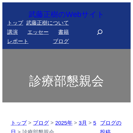
内
武藤正樹のWebサイト
容
トップ
武藤正樹について
を
S
講演
エッセー
書籍
ス
e
レポート
ブログ
キ
a
ッ
r
プ
c
h
診療部懇親会
トップ
>
ブログ
>
2025年
>
3月
>
5
ブログの
日
>
診療部懇親会
投稿