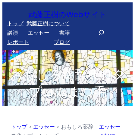
内
武藤正樹のWebサイト
容
トップ
武藤正樹について
を
S
講演
エッセー
書籍
ス
e
レポート
ブログ
キ
a
ッ
r
プ
c
おもしろ薬辞典⑩タ
h
プコムまつ毛
トップ
>
エッセー
>
おもしろ薬辞
エッセー