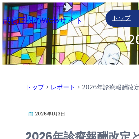
内
トップ
容
武藤正樹のWebサイト
を
2
ス
キ
ッ
プ
トップ
>
レポート
>
2026年診療報酬改
2026年1月3日
2026年診療報酬改定