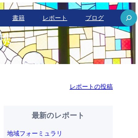
S
書籍
レポート
ブログ
e
連携
a
r
c
h
レポートの投稿
最新のレポート
地域フォーミュラリ