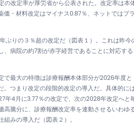
酬改定の改定率が厚労省から公表された。改定率は本
薬価・材料改定はマイナス0.87％、ネットではプ
の30年ぶりの３％超の改定だ（図表１）。これは昨今
し、病院の約7割が赤字経営であることに対応する
。
で最大の特徴は診療報酬本体部分が2026年度と
とだ。つまり改定の段階的改定の導入だ。具体的に
027年4月に3.77％の改定で、次の2028年改定へと
価高騰分に、診療報酬改定率を連動させるいわゆ
仕組みの導入だ（図表２）。