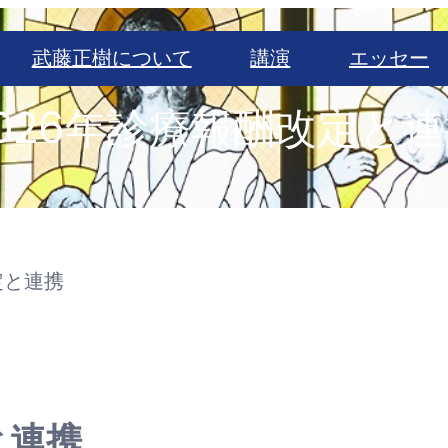
武藤正樹について
講演
エッセー
026年診療報酬改定と
定と連携
と連携