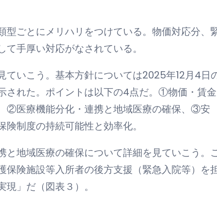
類型ごとにメリハリをつけている。物価対応分、
して手厚い対応がなされている。
いこう。基本方針については2025年12月4日
示された。ポイントは以下の4点だ。①物価・賃金
、②医療機能分化・連携と地域医療の確保、③安
保険制度の持続可能性と効率化。
携と地域医療の確保について詳細を見ていこう。
護保険施設等入所者の後方支援（緊急入院等）を
実現」だ（図表３）。